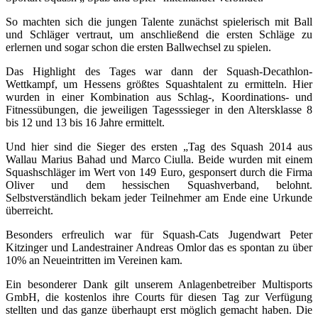
So machten sich die jungen Talente zunächst spielerisch mit Ball
und Schläger vertraut, um anschließend die ersten Schläge zu
erlernen und sogar schon die ersten Ballwechsel zu spielen.
Das Highlight des Tages war dann der Squash-Decathlon-
Wettkampf, um Hessens größtes Squashtalent zu ermitteln. Hier
wurden in einer Kombination aus Schlag-, Koordinations- und
Fitnessübungen, die jeweiligen Tagesssieger in den Altersklasse 8
bis 12 und 13 bis 16 Jahre ermittelt.
Und hier sind die Sieger des ersten „Tag des Squash 2014 aus
Wallau Marius Bahad und Marco Ciulla. Beide wurden mit einem
Squashschläger im Wert von 149 Euro, gesponsert durch die Firma
Oliver und dem hessischen Squashverband, belohnt.
Selbstverständlich bekam jeder Teilnehmer am Ende eine Urkunde
überreicht.
Besonders erfreulich war für Squash-Cats Jugendwart Peter
Kitzinger und Landestrainer Andreas Omlor das es spontan zu über
10% an Neueintritten im Vereinen kam.
Ein besonderer Dank gilt unserem Anlagenbetreiber Multisports
GmbH, die kostenlos ihre Courts für diesen Tag zur Verfügung
stellten und das ganze überhaupt erst möglich gemacht haben. Die